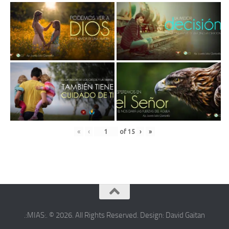
«
‹
of
15
›
»
.:MIAS:. © 2026. All Rights Reserved. Design: David Gaitan