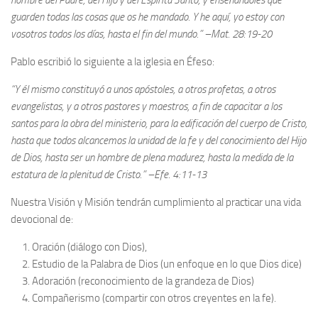
nombre del Padre, del Hijo y del Espíritu Santo, y enseñándoles que
guarden todas las cosas que os he mandado. Y he aquí, yo estoy con
vosotros todos los días, hasta el fin del mundo.” –Mat. 28:19-20
Pablo escribió lo siguiente a la iglesia en Éfeso:
“Y él mismo constituyó a unos apóstoles, a otros profetas, a otros
evangelistas, y a otros pastores y maestros, a fin de capacitar a los
santos para la obra del ministerio, para la edificación del cuerpo de Cristo,
hasta que todos alcancemos la unidad de la fe y del conocimiento del Hijo
de Dios, hasta ser un hombre de plena madurez, hasta la medida de la
estatura de la plenitud de Cristo.” –Efe. 4:11-13
Nuestra Visión y Misión tendrán cumplimiento al practicar una vida
devocional de:
Oración (diálogo con Dios),
Estudio de la Palabra de Dios (un enfoque en lo que Dios dice)
Adoración (reconocimiento de la grandeza de Dios)
Compañerismo (compartir con otros creyentes en la fe).