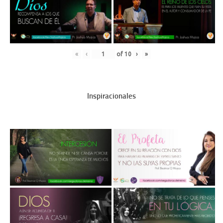
«
‹
of
10
›
»
Inspiracionales