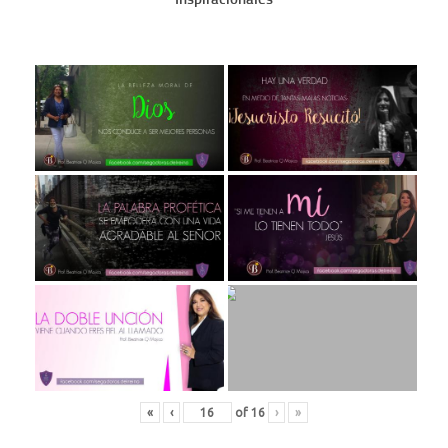
«
‹
of
16
›
»