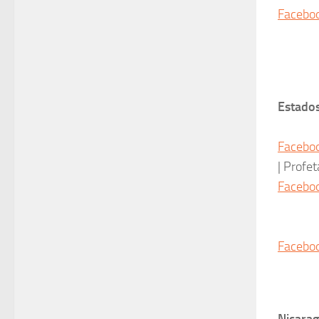
Facebo
| Pas
| Pas
| Del
Estado
| Pas
Facebo
| Profet
Facebo
| Prof
| Pro
Facebo
| Após
| Pas