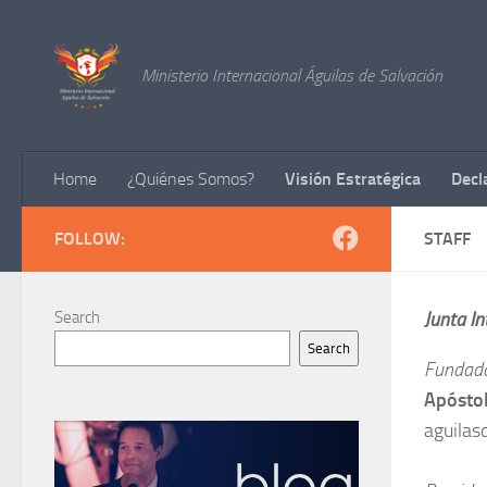
Skip to content
Ministerio Internacional Águilas de Salvación
Home
¿Quiénes Somos?
Visión Estratégica
Decl
FOLLOW:
STAFF
Search
Junta In
Search
Fundad
Apóstol
aguila