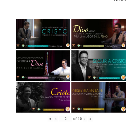
«
‹
of
10
›
»