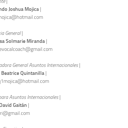
nte
|
ndo Joshua Mojica
|
mojica@hotmail.com
ia General
|
sa Solmarie Miranda
|
ievocalcoach@gmail.com
adora General Asuntos Internacionales
|
 Beatrice Quintanilla
|
zq1mojica@hotmail.com
para Asuntos Internacionales
|
David Gaitán
|
ari@gmail.com