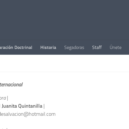
aración Doctrinal
Historia
Segadoras
Staff
Únete
ternacional
ora
|
 Juanita Quintanilla
|
sdesalvacion@hotmail.com