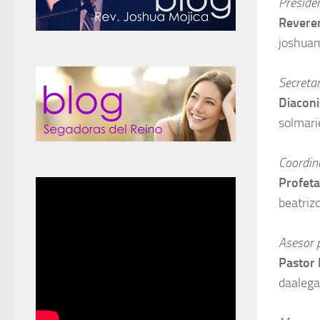
Preside
Revere
joshua
Secretar
Diaconi
solmar
Coordin
Profeta
beatri
Asesor 
Pastor 
daaleg