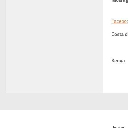
Nicara
| Pas
Facebo
Costa d
| Del
Kenya
| Pa
Frases