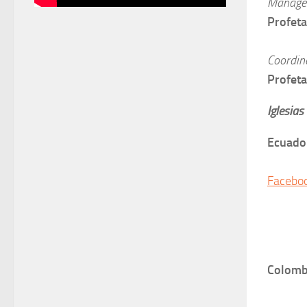
Manager
Profeta
Coordin
Profeta
Iglesias
Ecuado
| Past
Facebo
| Pas
| Pas
| Pas
Colomb
| Past