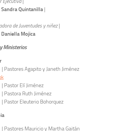
 Ejecutiva
|
 Sandra Quintanilla
|
adora de Juventudes y niñez
|
 Daniella Mojica
 y Ministerios
r
ores Agapito y Janeth Jiménez
ok
tor Elí Jiménez
tora Ruth Jiménez
tor Eleuterio Bohorquez
ia
ores Mauricio y Martha Gaitán