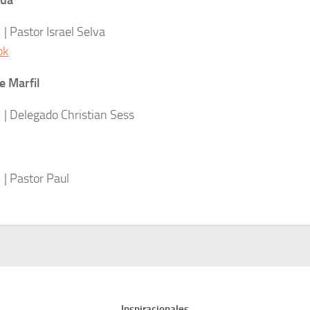
gua
tor Israel Selva
ok
e Marfil
egado Christian Sess
stor Paul
Inspiracionales