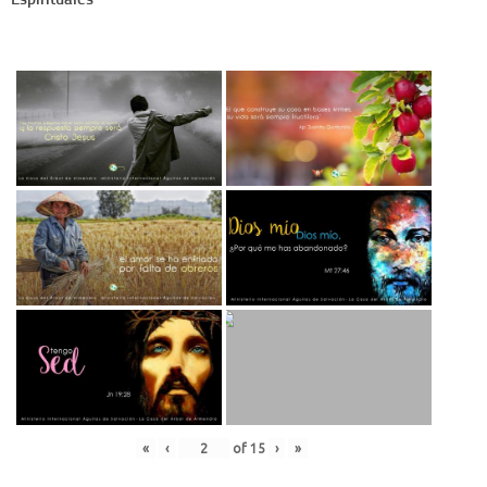
«
‹
of
15
›
»