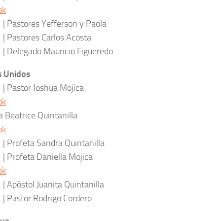
ok
tores Yefferson y Paola
tores Carlos Acosta
egado Mauricio Figueredo
s Unidos
tor Joshua Mojica
ok
a Beatrice Quintanilla
ok
eta Sandra Quintanilla
feta Daniella Mojica
ok
tol Juanita Quintanilla
tor Rodrigo Cordero