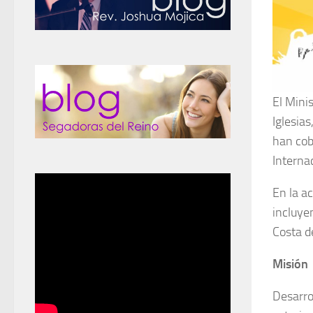
El Mini
Iglesia
han cob
Interna
En la a
incluye
Costa d
Misión
Desarro