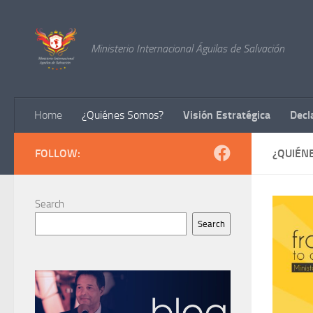
Skip to content
Ministerio Internacional Águilas de Salvación
Home
¿Quiénes Somos?
Visión Estratégica
Decl
FOLLOW:
¿QUIÉN
Search
Search