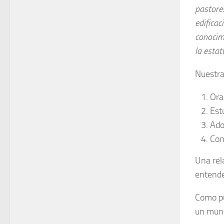
pastores
edificac
conocim
la estat
Nuestra
Ora
Est
Ado
Com
Una rel
entende
Como pu
un mund