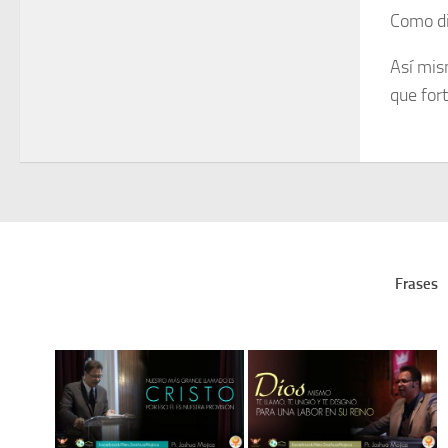
Como di
Así mis
que for
Frases