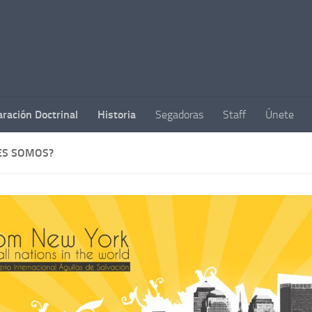
aración Doctrinal
Historia
Segadoras
Staff
Únete
ES SOMOS?