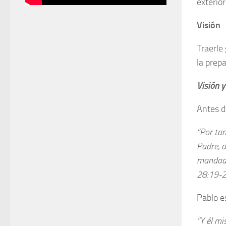
exterior
Visión
Traerle 
la prep
Visión y
Antes de
“Por tan
Padre, d
mandado.
28:19-
Pablo es
“Y él mi