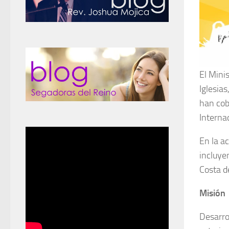
El Mini
Iglesia
han cob
Interna
En la a
incluye
Costa d
Misión
Desarro