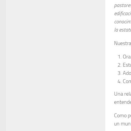
pastores
edificac
conocim
la estat
Nuestra
Ora
Est
Ado
Com
Una rel
entende
Como pu
un mund