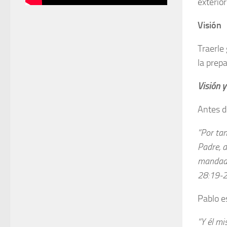
exterior
Visión
Traerle 
la prep
Visión y
Antes de
“Por tan
Padre, d
mandado.
28:19-
Pablo es
“Y él mi