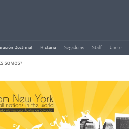
aración Doctrinal
Historia
Segadoras
Staff
Únete
ES SOMOS?