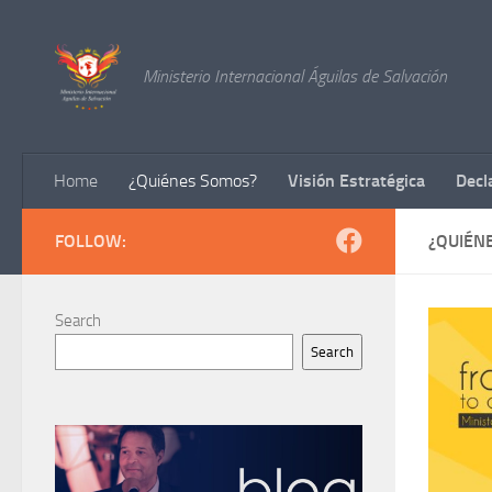
Skip to content
Ministerio Internacional Águilas de Salvación
Home
¿Quiénes Somos?
Visión Estratégica
Decl
FOLLOW:
¿QUIÉN
Search
Search