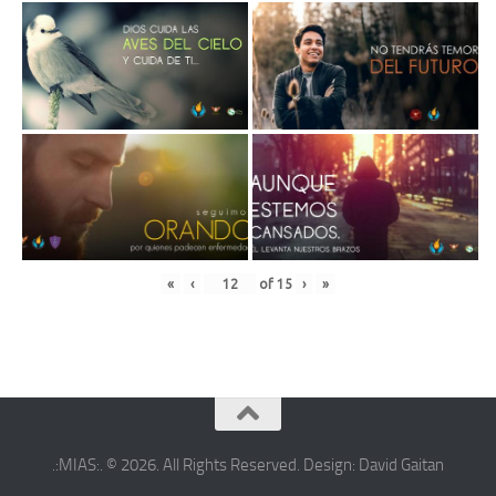
«
‹
of
15
›
»
.:MIAS:. © 2026. All Rights Reserved. Design: David Gaitan