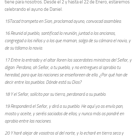
tiene para nosotros. Desde el 2 y hasta el 22 de Enero, estaremos
celebrando el ayuno de Daniel.
15Tocad trompeta en Sion, proclamad ayuno, convocad asamblea.
16 Reunid al pueblo, santificad la reunión, juntad a los ancianos,
congregad a los niños y a los que maman, salga de su cámara el novio, y
de su tálamo la novia.
17 Entre la entrada y el altar lloren los sacerdotes ministros del Señor, y
digan: Perdona, oh Señor, a tu pueblo, y no entregues al oprobio tu
heredad, para que las naciones se enseñoreen de ella. ¿Por qué han de
decir entre los pueblos: Dónde está su Dios?
18 Y el Señor, solícito por su tierra, perdonará a su pueblo.
19 Responderá el Señor, y dirá a su pueblo: He aquí yo os envío pan,
mosto y aceite, y seréis saciados de ellos; y nunca más os pondré en
oprobio entre las naciones.
20 Y haré alejar de vosotros al del norte, y lo echaré en tierra seca y