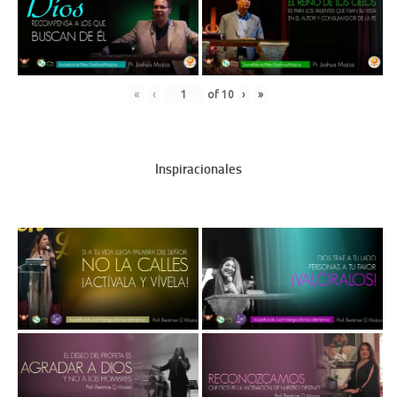
«
‹
of
10
›
»
Inspiracionales