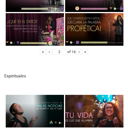
«
‹
of
16
›
»
Espirituales