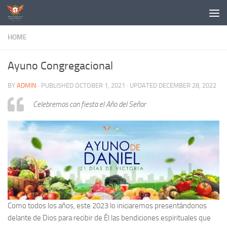
Skip to content
HOME
Ayuno Congregacional
BY
ADMIN
· PUBLISHED
OCTOBER 1, 2021
· UPDATED
DECEMBER 28, 2022
Celebremos con fiesta el Año del Señor
Como todos los años, este 2023 lo iniciaremos presentándonos
delante de Dios para recibir de Él las bendiciones espirituales que