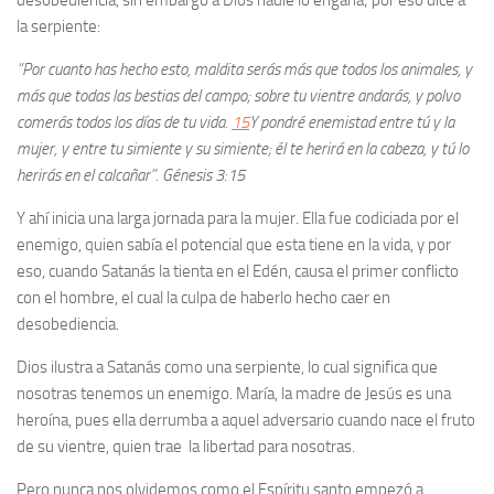
desobediencia, sin embargo a Dios nadie lo engaña; por eso dice a
la serpiente:
“Por cuanto has hecho esto, maldita serás más que todos los animales, y
más que todas las bestias del campo; sobre tu vientre andarás, y polvo
comerás todos los días de tu vida.
15
Y pondré enemistad entre tú y la
mujer, y entre tu simiente y su simiente; él te herirá en la cabeza, y tú lo
herirás en el calcañar”. Génesis 3:15
Y ahí inicia una larga jornada para la mujer. Ella fue codiciada por el
enemigo, quien sabía el potencial que esta tiene en la vida, y por
eso, cuando Satanás la tienta en el Edén, causa el primer conflicto
con el hombre, el cual la culpa de haberlo hecho caer en
desobediencia.
Dios ilustra a Satanás como una serpiente, lo cual significa que
nosotras tenemos un enemigo. María, la madre de Jesús es una
heroína, pues ella derrumba a aquel adversario cuando nace el fruto
de su vientre, quien trae la libertad para nosotras.
Pero nunca nos olvidemos como el Espíritu santo empezó a