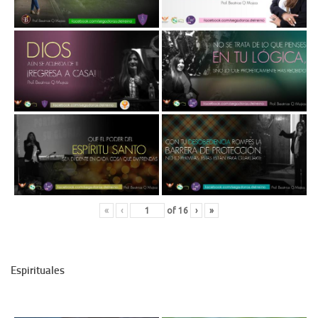
«
‹
of
16
›
»
Espirituales