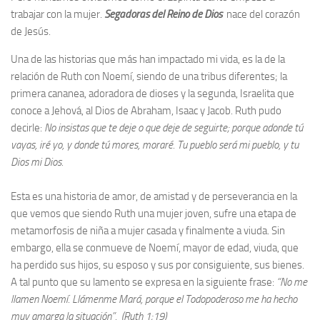
trabajar con la mujer.
Segadoras del Reino de Dios
nace del corazón
de Jesús.
Una de las historias que más han impactado mi vida, es la de la
relación de Ruth con Noemí, siendo de una tribus diferentes; la
primera cananea, adoradora de dioses y la segunda, Israelita que
conoce a Jehová, al Dios de Abraham, Isaac y Jacob. Ruth pudo
decirle:
No insistas que te deje o que deje de seguirte; porque adonde tú
vayas, iré yo, y donde tú mores, moraré. Tu pueblo será mi pueblo, y tu
Dios mi Dios.
Esta es una historia de amor, de amistad y de perseverancia en la
que vemos que siendo Ruth una mujer joven, sufre una etapa de
metamorfosis de niña a mujer casada y finalmente a viuda. Sin
embargo, ella se conmueve de Noemí, mayor de edad, viuda, que
ha perdido sus hijos, su esposo y sus por consiguiente, sus bienes.
A tal punto que su lamento se expresa en la siguiente frase:
“No me
llamen Noemí. Llámenme Mará, porque el Todopoderoso me ha hecho
muy amarga la situación”. (Ruth 1;19)