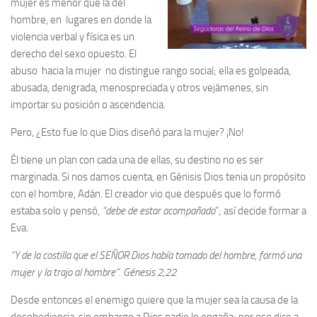
mujer es menor que la del
hombre, en lugares en donde la
violencia verbal y física es un
derecho del sexo opuesto. El
abuso hacia la mujer no distingue rango social; ella es golpeada,
abusada, denigrada, menospreciada y otros vejámenes, sin
importar su posición o ascendencia.
Pero, ¿Esto fue lo que Dios diseñó para la mujer? ¡No!
Él tiene un plan con cada una de ellas, su destino no es ser
marginada. Si nos damos cuenta, en Génisis Dios tenia un propósito
con el hombre, Adán. El creador vio que después que lo formó
estaba solo y pensó,
“debe de estar acompañado
”; así decide formar a
Eva.
“Y de la costilla que el SEÑOR Dios había tomado del hombre, formó una
mujer y la trajo al hombre”. Génesis 2;22
Desde entonces el enemigo quiere que la mujer sea la causa de la