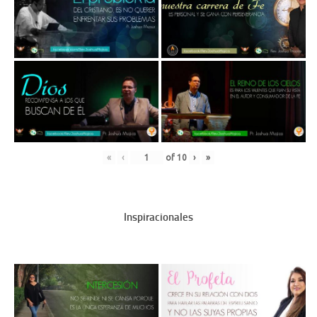
«
‹
of
10
›
»
Inspiracionales