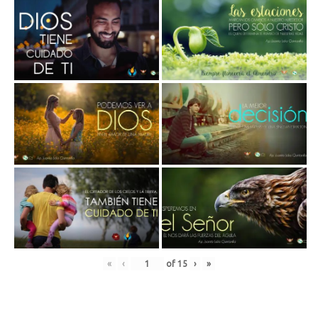
«
‹
of
15
›
»