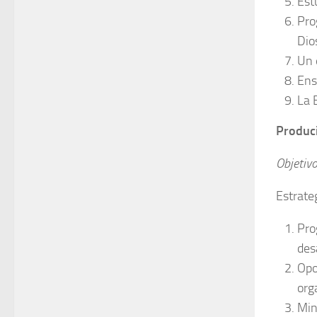
Est
Pro
Dios
Un 
Ens
La 
Produc
Objetiv
Estrate
Pro
des
Opo
org
Min