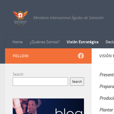
Skip to content
Ministerio Internacional Águilas de Salvación
Home
¿Quiénes Somos?
Visión Estratégica
Decl
FOLLOW:
VISIÓN 
Search
Present
Search
Prepara
Produci
Plantar