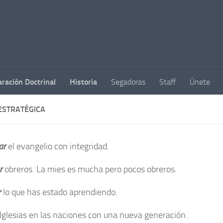
aración Doctrinal
Historia
Segadoras
Staff
Únete
ESTRATÉGICA
ar
el evangelio con integridad.
r
obreros. La mies es mucha pero pocos obreros.
r
lo que has estado aprendiendo.
Iglesias en las naciones con una nueva generación.