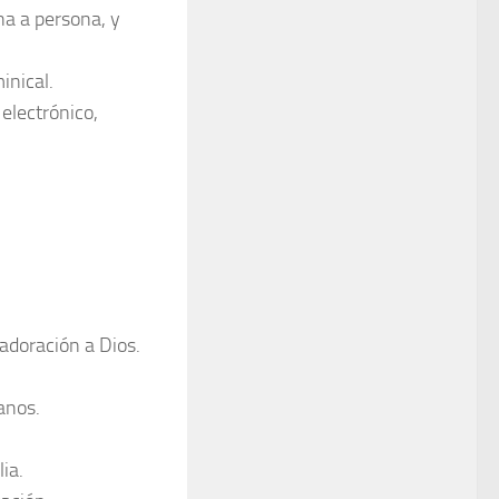
na a persona, y
inical.
 electrónico,
 adoración a Dios.
anos.
ia.