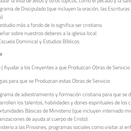
udiar la vida de Jesús y otros tópicos, como el pecado y la sal
grama de Discipulado (que incluyen la oración, las Escrituras
).
estudio más a fondo de lo significa ser cristiano.
eñar sobre nuestros deberes a la iglesia local.
Escuela Dominical y Estudios Bíblicos.
ir
o
| Ayudar a los Creyentes a que Produzcan Obras de Servicio 
gias para que se Produzcan estas Obras de Servicio:
grama de adiestramiento y formación cristiana para que se 
arrollen los talentos, habilidades y dones espirituales de los 
rtunidades Básicas de Ministerio (que incluyen internado min
anizaciones de ayuda al cuerpo de Cristo).
isterio a las Prisiones, programas sociales como visitar al enf