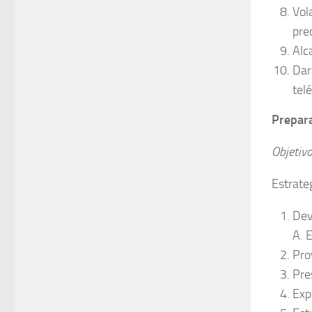
Vol
pre
Alc
Dar
telé
Prepar
Objetiv
Estrate
Dev
A. 
Pro
Pre
Exp