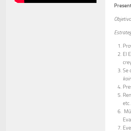
Presen
Objetiv
Estrate
Pro
El 
cre
Se 
koi
Pre
Ren
etc.
Mús
Eva
Eve