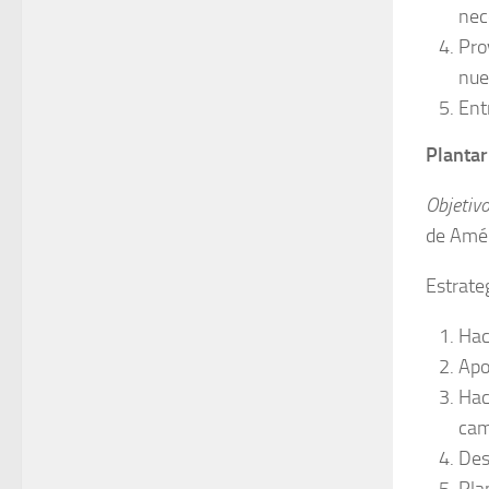
nec
Pro
nue
Ent
Plantar
Objetiv
de Amé
Estrate
Hac
Apo
Hac
cam
Des