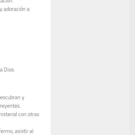
vación.
 y adoración a
a Dios.
descubran y
creyentes.
isterial con otras
ermo, asistir al