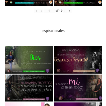
«
‹
of
10
›
»
Inspiracionales