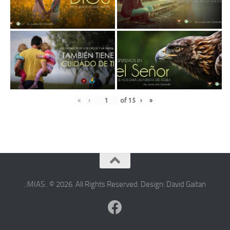
«
‹
of
15
›
»
.:MIAS:. © 2026. All Rights Reserved. Design: David Gaitan