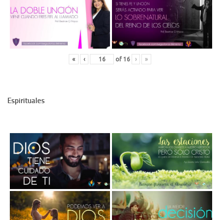
«
‹
of
16
›
»
Espirituales