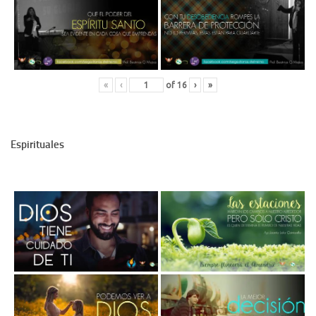
«
‹
of
16
›
»
Espirituales