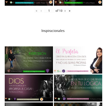
«
‹
of
10
›
»
Inspiracionales