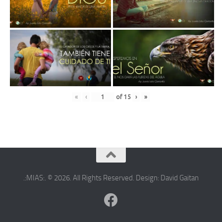
«
‹
of
15
›
»
.:MIAS:. © 2026. All Rights Reserved. Design: David Gaitan