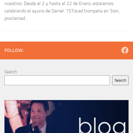
nosotros. Desde el 2 y hasta el 22 de Enero, estaremos
celebrando el ayuno de Daniel. 15Tocad trompeta en Sion,
proclamad...
FOLLOW:
Search
Search