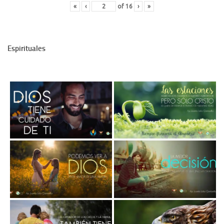
«
‹
of
16
›
»
Espirituales