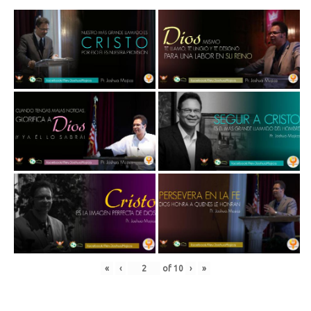
«
‹
of
10
›
»