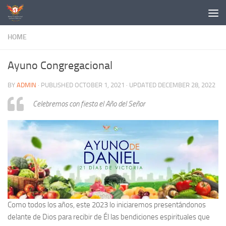
Skip to content
HOME
Ayuno Congregacional
BY
ADMIN
· PUBLISHED
OCTOBER 1, 2021
· UPDATED
DECEMBER 28, 2022
Celebremos con fiesta el Año del Señor
Como todos los años, este 2023 lo iniciaremos presentándonos
delante de Dios para recibir de Él las bendiciones espirituales que