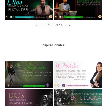
«
‹
of
10
›
»
Inspiracionales