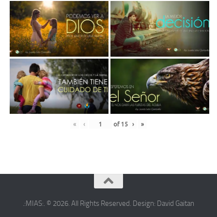
«
‹
of
15
›
»
.:MIAS:. © 2026. All Rights Reserved. Design: David Gaitan