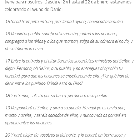
tiene para nosotros. Desde el 2 y hasta el 22 de Enero, estaremos
celebrando el ayuno de Daniel.
15Tocad trompeta en Sion, proclamad ayuno, convocad asamblea.
16 Reunid al pueblo, santificad la reunión, juntad a los ancianos,
congregad a los niños y a los que maman, salga de su cámara el novio, y
de su tálamo la novia.
17 Entre la entrada y el altar lloren los sacerdotes ministros del Señor, y
digan: Perdona, oh Señor, a tu pueblo, y no entregues al oprobio tu
heredad, para que las naciones se enseñoreen de ella. ¿Por qué han de
decir entre los pueblos: Dónde está su Dios?
18 Y el Señor, solícito por su tierra, perdonará a su pueblo.
19 Responderá el Señor, y dirá a su pueblo: He aquí yo os envío pan,
mosto y aceite, y seréis saciados de ellos; y nunca más os pondré en
oprobio entre las naciones.
20 Y haré alejar de vosotros al del norte, y lo echaré en tierra seca y