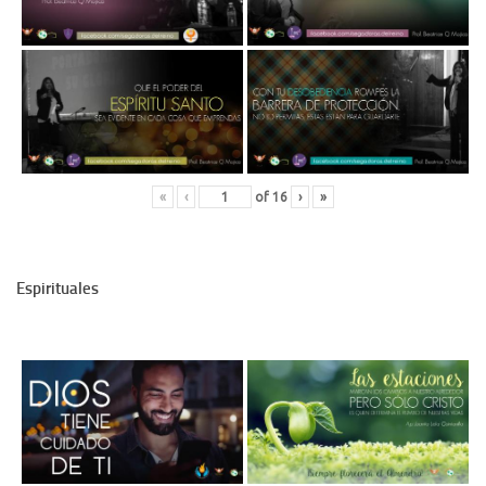
«
‹
of
16
›
»
Espirituales