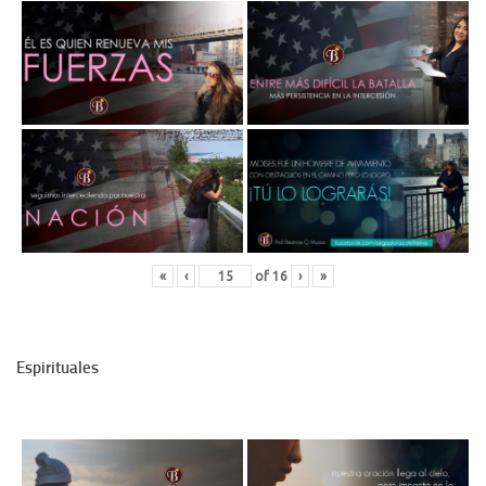
«
‹
of
16
›
»
Espirituales