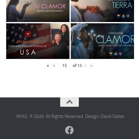
«
‹
of
15
›
»
.:MIAS:. © 2026. All Rights Reserved. Design: David Gaitan