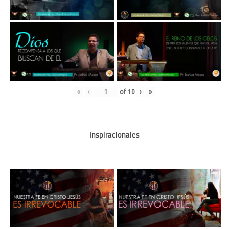
«
‹
of
10
›
»
Inspiracionales