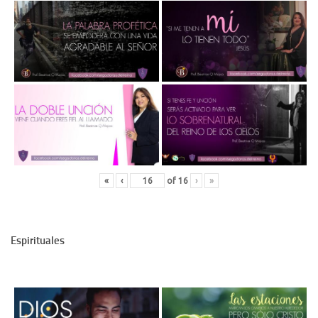
«
‹
of
16
›
»
Espirituales