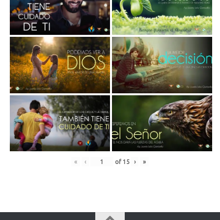
«
‹
of
15
›
»