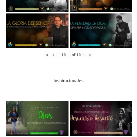
«
‹
of
10
›
»
Inspiracionales